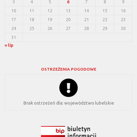
3
4
5
6
7
8
9
10
11
12
13
14
15
16
17
18
19
20
21
22
23
24
25
26
27
28
29
30
31
« lip
OSTRZEŻENIA POGODOWE
Brak ostrzeżeń dla:
województwo lubelskie