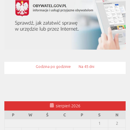
Godzina po godzinie
Na 45 dni
sierpień 2026
P
W
Ś
C
P
S
N
1
2