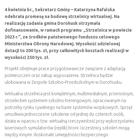
4 kwietnia br., Sekretarz Gminy – Katarzyna Rafalska
odebrała promesę na budowę strzelnicy wirtualnej. Na
realizację zadania gmina Dorohusk otrzymała
dofinansowanie, w ramach programu „Strzelnica w powiecie
2023 r.”, ze środków państwowego funduszu celowego
Ministerstwa Obrony Narodowej. Wysokość udzielonej
dotacji to 200 tys. zł, przy całkowitych kosztach realizacji w
wysokości 250 tys. zł.
Projekt obejmuje prace przygotowawcze związane z adaptacją
pomieszczeń oraz zakup wyposażenia. Strzelnica będzie
ulokowana w Zespole Szkolno-Przedszkolnym w Dorohusku.
Wirtualna strzelnica jest kompletnym, multimedialnym, przenośnym,
strzeleckim systemem szkolno-treningowym, opracowanym na
potrzeby rynku cywilnego na bazie systemów wojskowych. Sprzęt
umożliwia jednoczesne szkolenie od jednej do czterech osób,
działa w oparciu o tzw. wirtualną rzeczywistość przy wykorzystaniu
laserowych symulatorów (replik) broni. Uczestnicy szkoleń mogą
między innymi: doskonalić umiejętności bezpiecznego