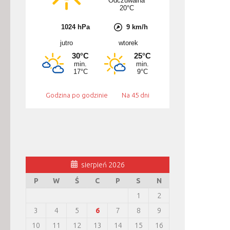
Godzina po godzinie
Na 45 dni
sierpień 2026
P
W
Ś
C
P
S
N
1
2
3
4
5
6
7
8
9
10
11
12
13
14
15
16