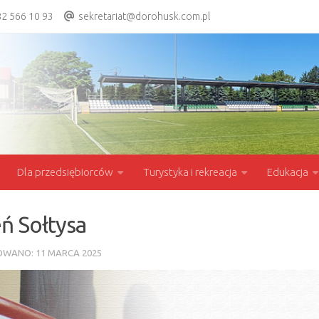
2 566 10 93
sekretariat@dorohusk.com.pl
Dla przedsiębiorców
Turystyka i rekreacja
Edukacja
ń Sołtysa
KOWANO:
11 MARCA 2025