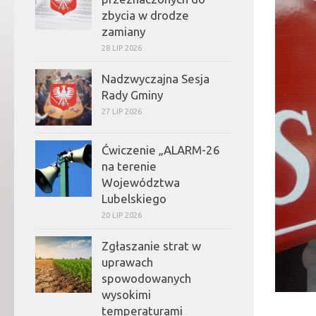
zbycia w drodze
zamiany
28 LIP 2026
Nadzwyczajna Sesja
Rady Gminy
27 LIP 2026
Ćwiczenie „ALARM-26
na terenie
Województwa
Lubelskiego
20 LIP 2026
Zgłaszanie strat w
uprawach
spowodowanych
wysokimi
temperaturami