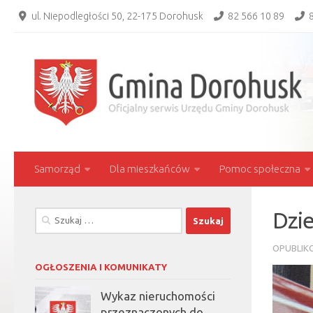
ul. Niepodległości 50, 22-175 Dorohusk
82 566 10 89
8
Skip to content
Samorząd
Dla mieszkańców
Pomoc społeczna
Dzie
Szukaj:
OPUBLI
OGŁOSZENIA I KOMUNIKATY
Wykaz nieruchomości
przeznaczonych do